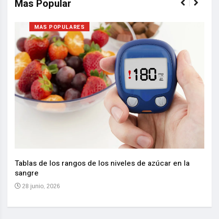
Mas Popular
MAS POPULARES
Nuev
reem
,
Tablas de los rangos de los niveles de azúcar en la
sangre
10 
28 junio, 2026