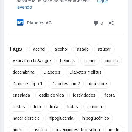
Tags
:
acohol
alcohol
asado
azúcar
Azúcar en la Sangre
bebidas
comer
comida
decembrina
Diabetes
Diabetes mellitus
Diabetes Tipo 1
Diabetes tipo 2
diciembre
ensalada
estilo de vida
festividades
fiesta
fiestas
frito
fruta
frutas
glucosa
hacer ejercicio
hipoglucemia
hipoglucémico
horno
insulina
inyecciones de insulina
medir