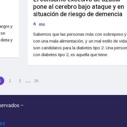
pone al cerebro bajo ataque y en
situación de riesgo de demencia
856
angre y
 se
Sabemos que las personas más con sobrepeso y
dieta y
con una mala alimentación, y un mal estilo de vida
son candidatos para la diabetes tipo 2. Una perso
con diabetes tipo 2, es aquella que tiene
…
1
2
3
26
servados –
pez