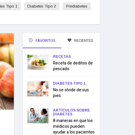
tes Tipo 1
Diabetes Tipo 2
Prediabetes
FAVORITOS
RECIENTES
RECETAS
Receta de deditos de
pescado
DIABETES TIPO 1
No se olvide de sus
pies
ARTÍCULOS SOBRE
DIABETES
e
8 maneras en que los
médicos pueden
ayudar a los pacientes