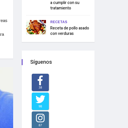
a cumplir con su
tratamiento
reas
RECETAS
Receta de pollo asado
con verduras
ra
Síguenos
38
98
87