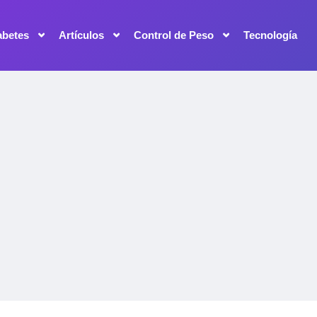
abetes
Artículos
Control de Peso
Tecnología