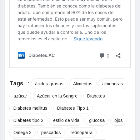
Tags
:
ácidos grasos
Alimentos
almendras
azúcar
Azúcar en la Sangre
Diabetes
Diabetes mellitus
Diabetes Tipo 1
Diabetes tipo 2
estilo de vida
glucosa
ojos
Omega 3
pescados
retinoparía