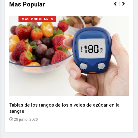
Mas Popular
MAS POPULARES
Nuev
reem
,
Tablas de los rangos de los niveles de azúcar en la
sangre
10 
28 junio, 2026