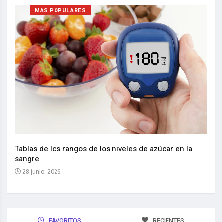
MAS POPULARES
Nuev
reem
,
Tablas de los rangos de los niveles de azúcar en la
sangre
10 
28 junio, 2026
FAVORITOS
RECIENTES