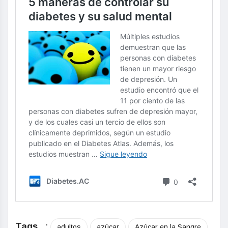
Tags
:
adultos
azúcar
Azúcar en la Sangre