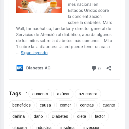
Tags
:
aumenta
azúcar
azucarera
beneficios
causa
comer
contras
cuanto
dañina
daño
Diabetes
dieta
factor
glucosa
industria
insulina
inyección