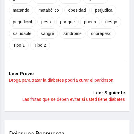
matando
metabólico
obesidad
perjudica
perjudicial
peso
por que
puedo
riesgo
saludable
sangre
síndrome
sobrepeso
Tipo 1
Tipo 2
Leer Previo
Droga para tratar la diabetes podría curar el parkinson
Leer Siguiente
Las frutas que se deben evitar si usted tiene diabetes
Dejar una Respuesta