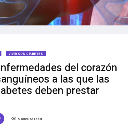
VIVIR CON DIABETES
 enfermedades del corazón
sanguíneos a las que las
iabetes deben prestar
5 minute read