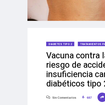
DIABETES TIPO 2
TRATAMIENTOS P
Vacuna contra l
riesgo de accid
insuficiencia c
diabéticos tipo 
Sin Comentarios
687