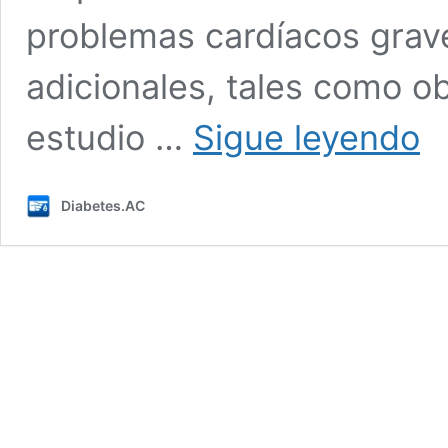
problemas cardíacos grave
adicionales, tales como ob
Las
estudio …
Sigue leyendo
dro
extr
par
Diabetes.AC
dism
los
trig
no
ayu
de
for
extr
a
los
cor
diab