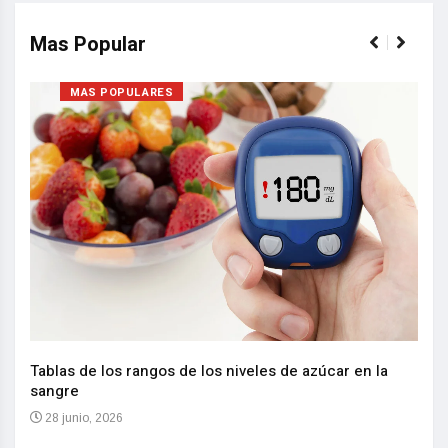
Mas Popular
MAS POPULARES
Nuev
reem
,
Tablas de los rangos de los niveles de azúcar en la
sangre
10 
28 junio, 2026