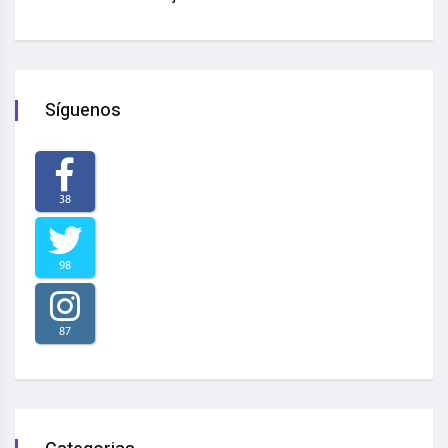
Síguenos
38
98
87