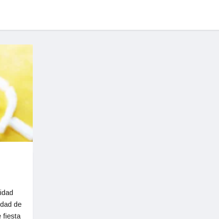
idad
idad de
 fiesta