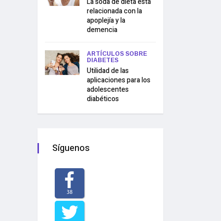
La soda de dieta está
relacionada con la
apoplejía y la
demencia
ARTÍCULOS SOBRE
DIABETES
Utilidad de las
aplicaciones para los
adolescentes
diabéticos
Síguenos
38