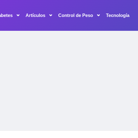
abetes
Artículos
Control de Peso
Tecnología