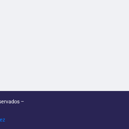
servados –
pez