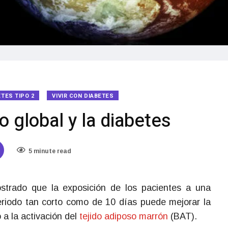
ETES TIPO 2
VIVIR CON DIABETES
o global y la diabetes
5 minute read
strado que la exposición de los pacientes a una
riodo tan corto como de 10 días puede mejorar la
 a la activación del
tejido adiposo marrón
(BAT).