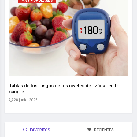
MAS POPULARES
Nuev
reem
,
Tablas de los rangos de los niveles de azúcar en la
sangre
10 
28 junio, 2026
FAVORITOS
RECIENTES