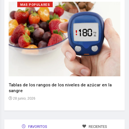
MAS POPULARES
Nuev
reem
,
Tablas de los rangos de los niveles de azúcar en la
sangre
10 
28 junio, 2026
FAVORITOS
RECIENTES