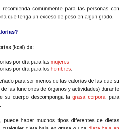
 recomienda comúnmente para las personas con
sona que tenga un exceso de peso en algún grado.
lorías?
rías (kcal) de:
orías por día para las
mujeres
.
orías por día para los
hombres
.
iseñado para ser menos de las calorías de las que su
s de las funciones de órganos y actividades) durante
 que su cuerpo descomponga la
grasa corporal
para
.
n, puede haber muchos tipos diferentes de dietas
o, cualquier dieta baja en grasa o una
dieta baja en