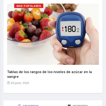
MAS POPULARES
Nuev
reem
,
Tablas de los rangos de los niveles de azúcar en la
sangre
10 
28 junio, 2026