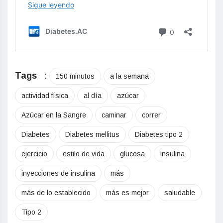
Tags
:
150 minutos
a la semana
actividad física
al día
azúcar
Azúcar en la Sangre
caminar
correr
Diabetes
Diabetes mellitus
Diabetes tipo 2
ejercicio
estilo de vida
glucosa
insulina
inyecciones de insulina
más
más de lo establecido
más es mejor
saludable
Tipo 2