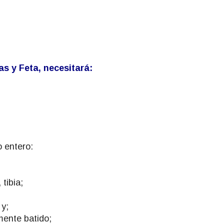
as y Feta, necesitará:
o entero:
tibia;
 y;
mente batido;