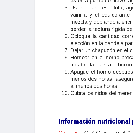
estén a punto de nieve, ag
Usando una espátula, ag
vainilla y el edulcorant
mezcla y doblándola enci
perder la textura rígida de
Coloque la cantidad cor
elección en la bandeja par
Dejar un chapuzón en el ce
Hornear en el horno prec
no abra la puerta al horno
Apague el horno después
menos dos horas, asegurá
al menos dos horas.
Cubra los nidos del meren
Información nutricional 
Calorías
41
/
Grasa Total 0