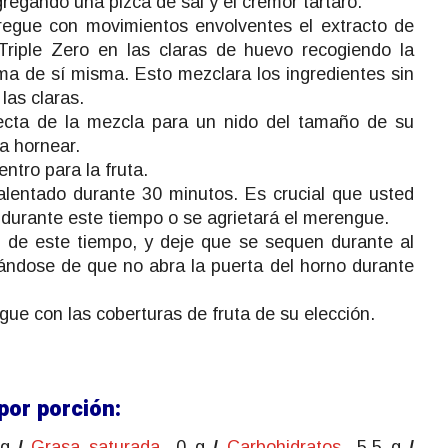
regando una pizca de sal y el cremor tártaro.
regue con movimientos envolventes el extracto de
e Triple Zero en las claras de huevo recogiendo la
ma de sí misma. Esto mezclara los ingredientes sin
 las claras.
recta de la mezcla para un nido del tamaño de su
a hornear.
ntro para la fruta.
alentado durante 30 minutos. Es crucial que usted
 durante este tiempo o se agrietará el merengue.
 de este tiempo, y deje que se sequen durante al
ndose de que no abra la puerta del horno durante
gue con las coberturas de fruta de su elección.
por porción:
 g
/
Grasa saturada
0 g
/
Carbohidratos
5.5 g
/