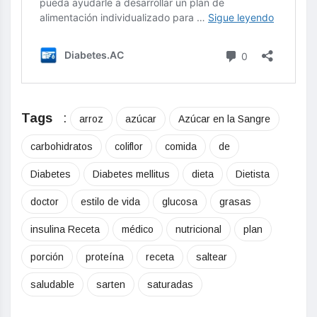
Tags
:
arroz
azúcar
Azúcar en la Sangre
carbohidratos
coliflor
comida
de
Diabetes
Diabetes mellitus
dieta
Dietista
doctor
estilo de vida
glucosa
grasas
insulina Receta
médico
nutricional
plan
porción
proteína
receta
saltear
saludable
sarten
saturadas