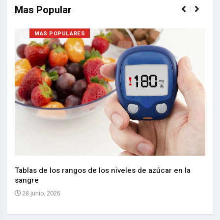
Mas Popular
MAS POPULARES
Nuev
reem
,
Tablas de los rangos de los niveles de azúcar en la
sangre
10 
28 junio, 2026