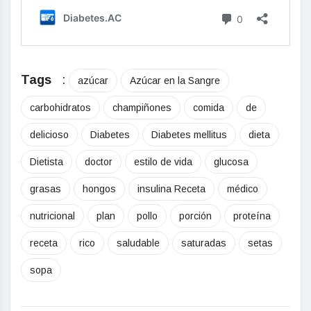
Tags
:
azúcar
Azúcar en la Sangre
carbohidratos
champiñones
comida
de
delicioso
Diabetes
Diabetes mellitus
dieta
Dietista
doctor
estilo de vida
glucosa
grasas
hongos
insulina Receta
médico
nutricional
plan
pollo
porción
proteína
receta
rico
saludable
saturadas
setas
sopa