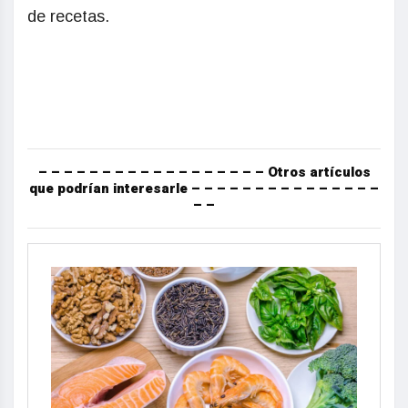
de recetas.
– – – – – – – – – – – – – – – – – – Otros artículos
que podrían interesarle – – – – – – – – – – – – – – –
– –