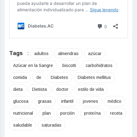
Tags
:
adultos
almendras
azúcar
Azúcar en la Sangre
biscotti
carbohidratos
comida
de
Diabetes
Diabetes mellitus
dieta
Dietista
doctor
estilo de vida
glucosa
grasas
infantil
jovenes
médico
nutricional
plan
porción
proteína
receta
saludable
saturadas