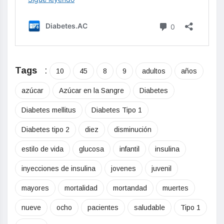
Tags
:
10
45
8
9
adultos
años
azúcar
Azúcar en la Sangre
Diabetes
Diabetes mellitus
Diabetes Tipo 1
Diabetes tipo 2
diez
disminución
estilo de vida
glucosa
infantil
insulina
inyecciones de insulina
jovenes
juvenil
mayores
mortalidad
mortandad
muertes
nueve
ocho
pacientes
saludable
Tipo 1