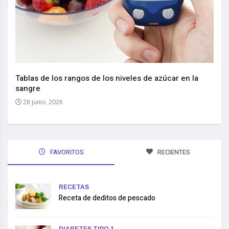
Nuev
reem
,
Tablas de los rangos de los niveles de azúcar en la
sangre
10 
28 junio, 2026
FAVORITOS
RECIENTES
RECETAS
Receta de deditos de pescado
DIABETES TIPO 1