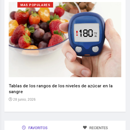
MAS POPULARES
Nuev
reem
,
Tablas de los rangos de los niveles de azúcar en la
sangre
10 
28 junio, 2026
FAVORITOS
RECIENTES