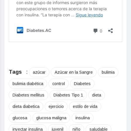
Tags
:
azúcar
Azúcar en la Sangre
bulimia
bulimia diabética
control
Diabetes
Diabetes mellitus
Diabetes Tipo 1
dieta
dieta diabetica
ejercicio
estilo de vida
glucosa
glucosa maligna
insulina
inyectar insulina
juvenil
niño
saludable