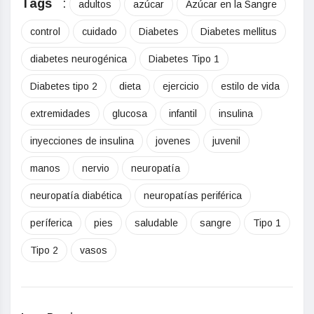
Tags
:
adultos
azúcar
Azúcar en la Sangre
control
cuidado
Diabetes
Diabetes mellitus
diabetes neurogénica
Diabetes Tipo 1
Diabetes tipo 2
dieta
ejercicio
estilo de vida
extremidades
glucosa
infantil
insulina
inyecciones de insulina
jovenes
juvenil
manos
nervio
neuropatía
neuropatía diabética
neuropatías periférica
períferica
pies
saludable
sangre
Tipo 1
Tipo 2
vasos