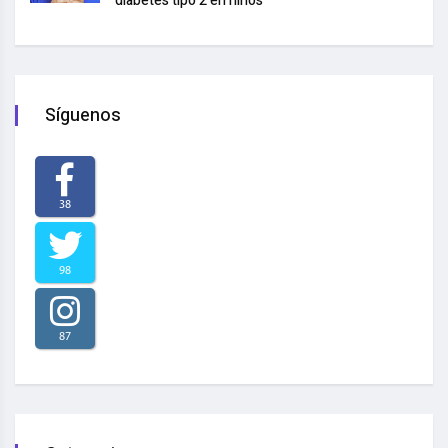
diabetes tipo 2 en niños
Síguenos
38
98
87