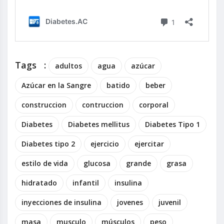
Tags
:
adultos
agua
azúcar
Azúcar en la Sangre
batido
beber
construccion
contruccion
corporal
Diabetes
Diabetes mellitus
Diabetes Tipo 1
Diabetes tipo 2
ejercicio
ejercitar
estilo de vida
glucosa
grande
grasa
hidratado
infantil
insulina
inyecciones de insulina
jovenes
juvenil
masa
musculo
músculos
peso