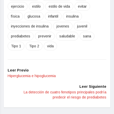
ejercicio
estilo
estilo de vida
evitar
física
glucosa
infantil
insulina
inyecciones de insulina
jovenes
juvenil
prediabetes
prevenir
saludable
sana
Tipo 1
Tipo 2
vida
Leer Previo
Hiperglucemia e hipoglucemia
Leer Siguiente
La detección de cuatro fenotipos principales podría
predecir el riesgo de prediabetes