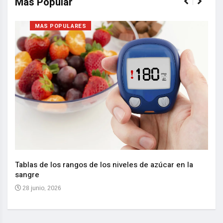
Mas Popular
MAS POPULARES
Nuev
reem
,
Tablas de los rangos de los niveles de azúcar en la
sangre
10 
28 junio, 2026