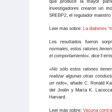
que produce la mayor parte
investigadores crearon un m
SREBP2, el regulador maestro d
Leer más sobre:
La diabetes “ti
Los resultados fueron sorp
normales, estos ratones tiene
el comportamiento
«, dice Ferris
«
No sólo estos ratones tiene
realizar algunas otras conduct
un nido
«, añade C. Ronald Kah
del Joslin y María K. Lacocc
Harvard.
Leer más sobre:
Vacuna contra 