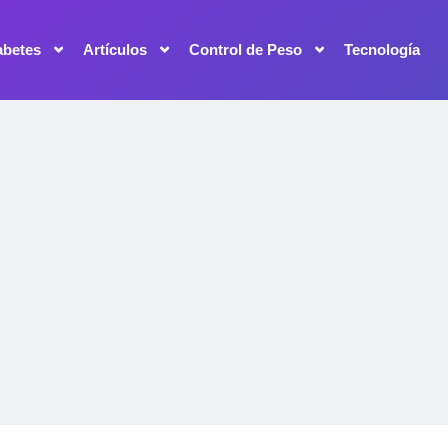
abetes
Artículos
Control de Peso
Tecnología