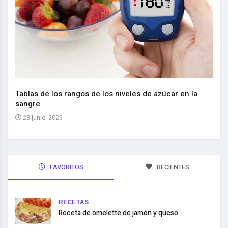
Nuev
reem
,
Tablas de los rangos de los niveles de azúcar en la
sangre
10 
28 junio, 2026
FAVORITOS
RECIENTES
RECETAS
Receta de omelette de jamón y queso