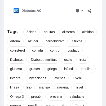
Tags
:
ácidos
adultos
alimento
almidón
arterial
azúcar
carbohidrato
citricos
colesterol
comida
control
cuidado
Diabetes
Diabetes mellitus
estilo
fruta
glucosa
grasos
griego
infantil
insulina
integral
inyecciones
jovenes
juvenil
linaza
lino
manejo
naranja
nivel
Omega 3
presión
prevenir
saludable
sangre
semilla
super
tipo
Tipo 1