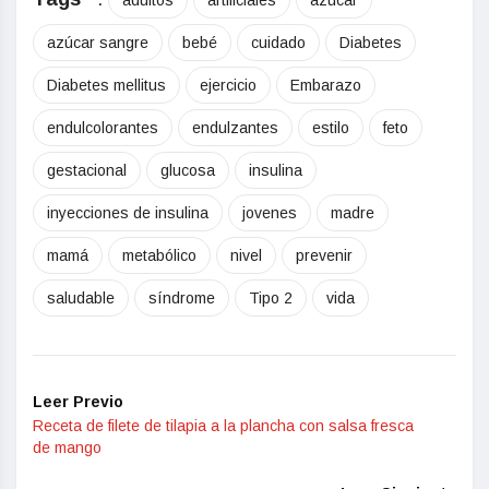
adultos
artificiales
azúcar
azúcar sangre
bebé
cuidado
Diabetes
Diabetes mellitus
ejercicio
Embarazo
endulcolorantes
endulzantes
estilo
feto
gestacional
glucosa
insulina
inyecciones de insulina
jovenes
madre
mamá
metabólico
nivel
prevenir
saludable
síndrome
Tipo 2
vida
Leer Previo
Receta de filete de tilapia a la plancha con salsa fresca
de mango