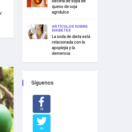
Receta de sopa de
queso de soja
agridulce
y
ARTÍCULOS SOBRE
DIABETES
La soda de dieta está
relacionada con la
apoplejía y la
demencia
Síguenos
38
98