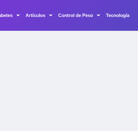
abetes
Artículos
Control de Peso
Tecnología