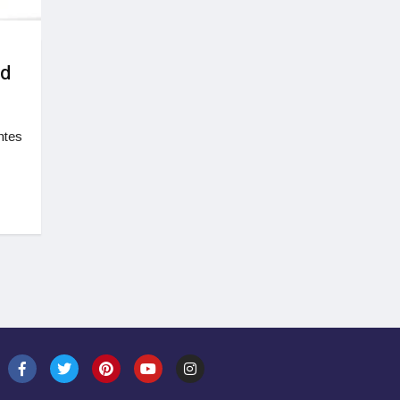
ad
ntes