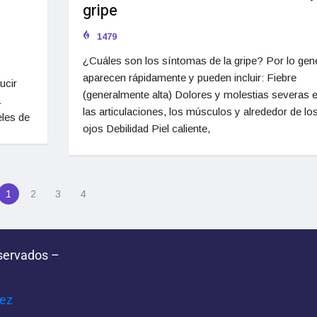
gripe
1479
¿Cuáles son los síntomas de la gripe? Por lo gene
aparecen rápidamente y pueden incluir: Fiebre
ucir
(generalmente alta) Dolores y molestias severas 
a
las articulaciones, los músculos y alrededor de lo
eles de
ojos Debilidad Piel caliente,
1
2
3
4
servados –
pez