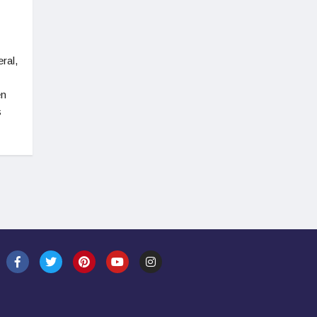
ral,
en
s