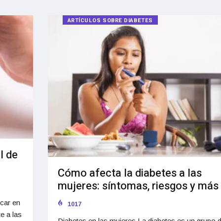
ARTÍCULOS SOBRE DIABETES
l de
Cómo afecta la diabetes a las
mujeres: síntomas, riesgos y más
úcar en
1017
e a las
Diabetes en las mujeres La diabetes es un grupo 