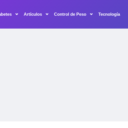
abetes
Artículos
Control de Peso
Tecnología