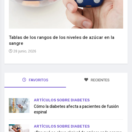
Nuev
reem
,
Tablas de los rangos de los niveles de azúcar en la
sangre
10 
28 junio, 2026
FAVORITOS
RECIENTES
ARTÍCULOS SOBRE DIABETES
Cómo la diabetes afecta a pacientes de fusión
espinal
ARTÍCULOS SOBRE DIABETES