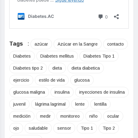
Tags
:
azúcar
Azúcar en la Sangre
contacto
Diabetes
Diabetes mellitus
Diabetes Tipo 1
Diabetes tipo 2
dieta
dieta diabetica
ejercicio
estilo de vida
glucosa
glucosa maligna
insulina
inyecciones de insulina
juvenil
lágrima lagrimal
lente
lentilla
medición
medir
monitoreo
niño
ocular
ojo
saludable
sensor
Tipo 1
Tipo 2