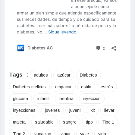
Tags
:
adultos
azúcar
Diabetes
Diabetes mellitus
empacar
estilo
estrés
glucosa
infantil
insulina
inyección
inyecciones
jovenes
juvenil
kit
llevar
maleta
saludable
sangre
tipo
Tipo 1
Tipo 2
vacacion
viajar
viaje
vida