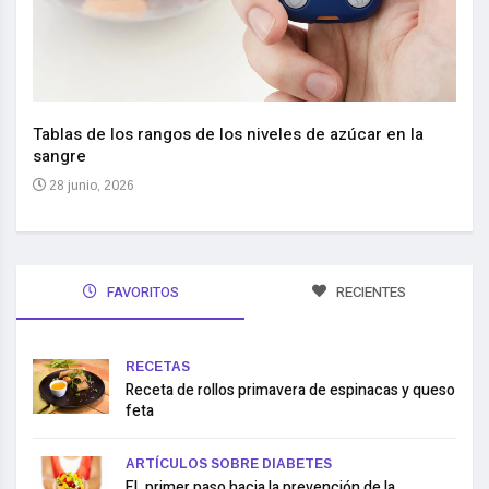
Nuev
reem
,
Tablas de los rangos de los niveles de azúcar en la
sangre
10 
28 junio, 2026
FAVORITOS
RECIENTES
RECETAS
Receta de rollos primavera de espinacas y queso
feta
ARTÍCULOS SOBRE DIABETES
EL primer paso hacia la prevención de la