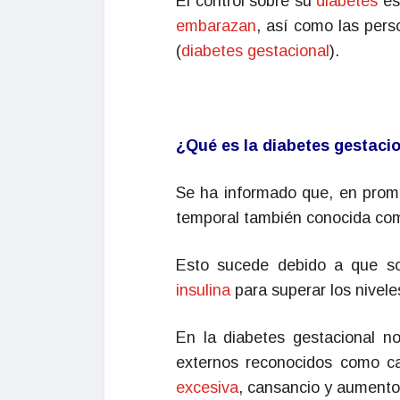
El control sobre su
diabetes
es
embarazan
, así como las pers
(
diabetes gestacional
).
¿Qué es la diabetes gestaci
Se ha informado que, en prom
temporal también conocida com
Esto sucede debido a que so
insulina
para superar los nivele
En la diabetes gestacional 
externos reconocidos como ca
excesiva
, cansancio y aumento 