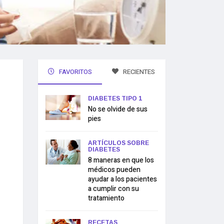
FAVORITOS
RECIENTES
DIABETES TIPO 1
No se olvide de sus
pies
ARTÍCULOS SOBRE
DIABETES
8 maneras en que los
médicos pueden
ayudar a los pacientes
a cumplir con su
tratamiento
RECETAS