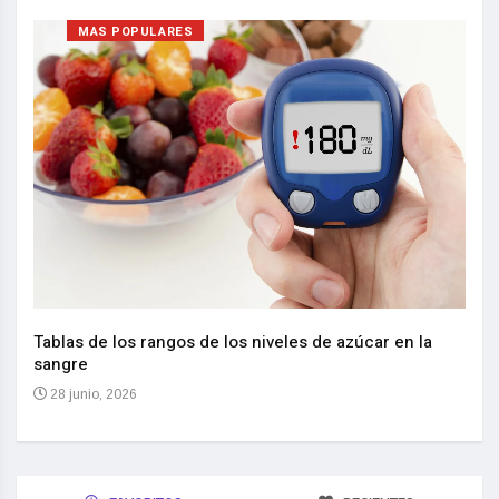
MAS POPULARES
Nuev
reem
,
Tablas de los rangos de los niveles de azúcar en la
sangre
10 
28 junio, 2026