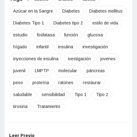
Azúcar en la Sangre
Diabetes
Diabetes mellitus
Diabetes Tipo 1
Diabetes tipo 2
estilo de vida
estudio
fosfatasa
función
glucosa
hígado
infantil
insulina
investigación
inyecciones de insulina
ivestigación
jovenes
juvenil
LMPTP
molecular
páncreas
peso
proteína
ratones
restaurar
saludable
sensibilidad
Tipo 1
Tipo 2
tirosina
Tratamiento
Leer Previo