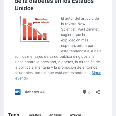
Tags
:
adultos
análisis
azúcar