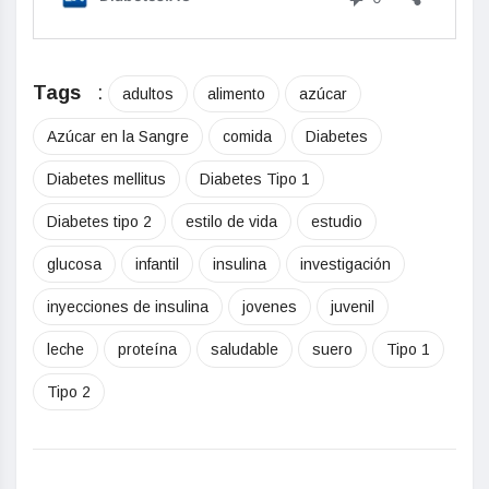
Tags
:
adultos
alimento
azúcar
Azúcar en la Sangre
comida
Diabetes
Diabetes mellitus
Diabetes Tipo 1
Diabetes tipo 2
estilo de vida
estudio
glucosa
infantil
insulina
investigación
inyecciones de insulina
jovenes
juvenil
leche
proteína
saludable
suero
Tipo 1
Tipo 2