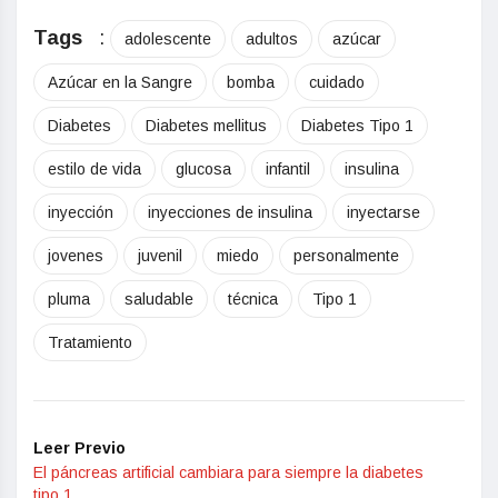
Tags
:
adolescente
adultos
azúcar
Azúcar en la Sangre
bomba
cuidado
Diabetes
Diabetes mellitus
Diabetes Tipo 1
estilo de vida
glucosa
infantil
insulina
inyección
inyecciones de insulina
inyectarse
jovenes
juvenil
miedo
personalmente
pluma
saludable
técnica
Tipo 1
Tratamiento
Leer Previo
El páncreas artificial cambiara para siempre la diabetes
tipo 1