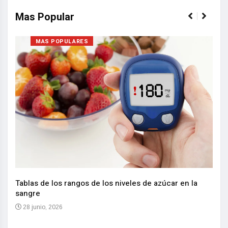
Mas Popular
MAS POPULARES
Nuev
reem
,
Tablas de los rangos de los niveles de azúcar en la
sangre
10 
28 junio, 2026