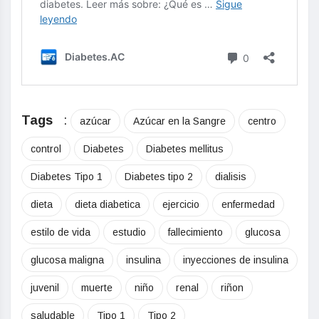
Tags
:
azúcar
Azúcar en la Sangre
centro
control
Diabetes
Diabetes mellitus
Diabetes Tipo 1
Diabetes tipo 2
dialisis
dieta
dieta diabetica
ejercicio
enfermedad
estilo de vida
estudio
fallecimiento
glucosa
glucosa maligna
insulina
inyecciones de insulina
juvenil
muerte
niño
renal
riñon
saludable
Tipo 1
Tipo 2