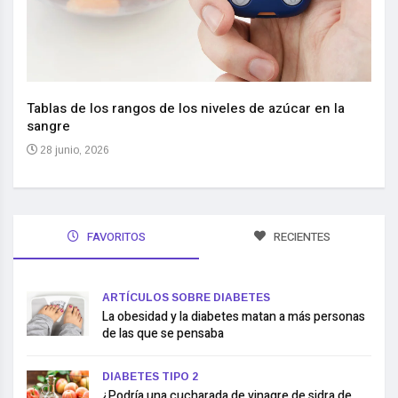
Nuev
reem
,
Tablas de los rangos de los niveles de azúcar en la
sangre
10 
28 junio, 2026
FAVORITOS
RECIENTES
ARTÍCULOS SOBRE DIABETES
La obesidad y la diabetes matan a más personas
de las que se pensaba
DIABETES TIPO 2
¿Podría una cucharada de vinagre de sidra de