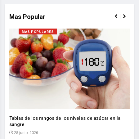
Mas Popular
MAS POPULARES
Nuev
reem
,
Tablas de los rangos de los niveles de azúcar en la
sangre
10 
28 junio, 2026