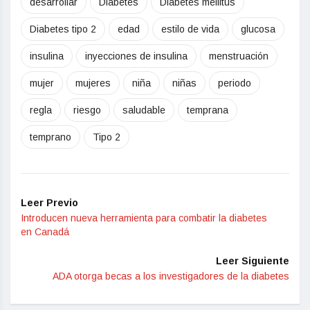
desarrollar
Diabetes
Diabetes mellitus
Diabetes tipo 2
edad
estilo de vida
glucosa
insulina
inyecciones de insulina
menstruación
mujer
mujeres
niña
niñas
periodo
regla
riesgo
saludable
temprana
temprano
Tipo 2
Leer Previo
Introducen nueva herramienta para combatir la diabetes
en Canadá
Leer Siguiente
ADA otorga becas a los investigadores de la diabetes