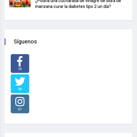
¿Podría una cucharada de vinagre de sidra de
manzana curar la diabetes tipo 2 un día?
Síguenos
38
98
87