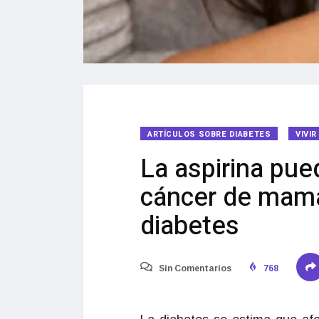
ARTÍCULOS SOBRE DIABETES
VIVI
La aspirina pue
cáncer de mama
diabetes
Sin Comentarios
768