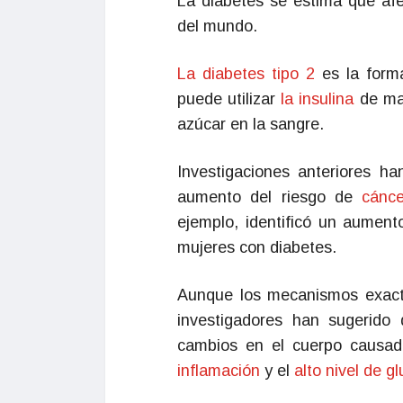
La diabetes se estima que af
del mundo.
La diabetes tipo 2
es la form
puede utilizar
la insulina
de man
azúcar en la sangre.
Investigaciones anteriores ha
aumento del riesgo de
cánc
ejemplo, identificó un aument
mujeres con diabetes.
Aunque los mecanismos exacto
investigadores han sugerido
cambios en el cuerpo causad
inflamación
y el
alto nivel de g